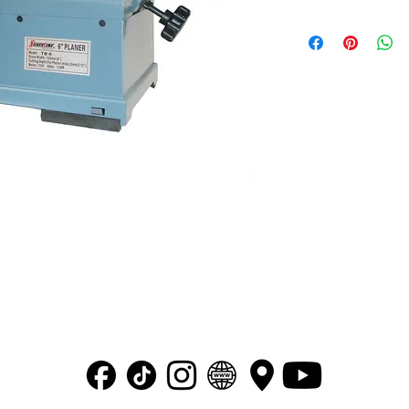
M?x. profundidad de
Ancho m?ximo de d
Motor: 1.5 hp, 110 v.
“ Transformando tus ideas en maquinaria ”