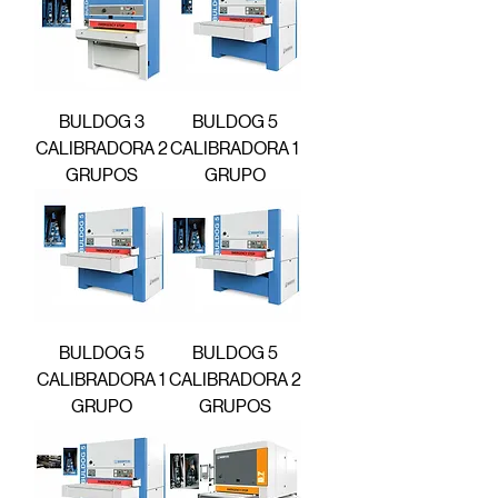
BULDOG 3
BULDOG 5
CALIBRADORA 2
CALIBRADORA 1
GRUPOS
GRUPO
BULDOG 5
BULDOG 5
CALIBRADORA 1
CALIBRADORA 2
GRUPO
GRUPOS