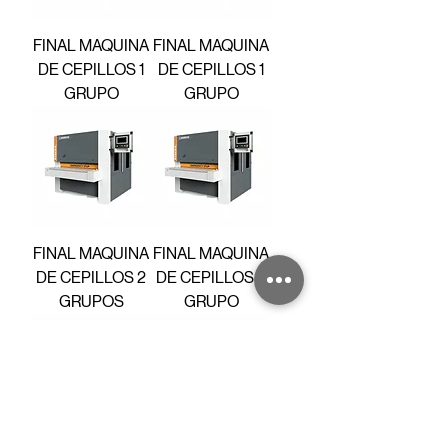
FINAL MAQUINA
FINAL MAQUINA
DE CEPILLOS 1
DE CEPILLOS 1
GRUPO
GRUPO
FINAL MAQUINA
FINAL MAQUINA
DE CEPILLOS 2
DE CEPILLOS 4
GRUPOS
GRUPO