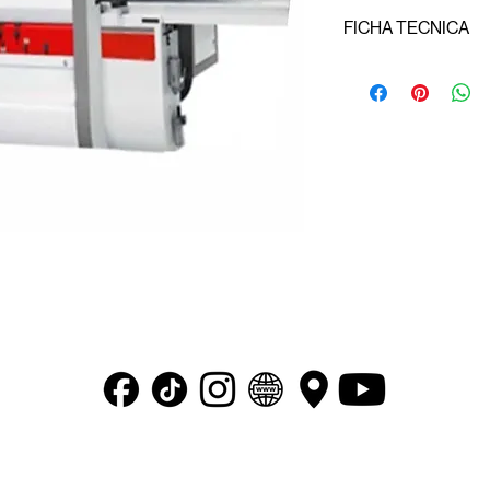
FICHA TECNICA
Ancho mínimo/máxi
Espesor mínimo/máx
Largo de la mesa d
Velocidad de alimen
Motores: 45 Hp, 22
“ Transformando tus ideas en maquinaria ”
© 2026 SIMCO COMERCIALIZADORA DE MAQUINARIA S.A DE C.V.
Todos los derechos reservados