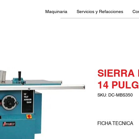
Maquinaria
Servicios y Refacciones
Co
SIERRA 
14 PUL
SKU: DC-MBS350
FICHA TECNICA
Di?metro del disco: