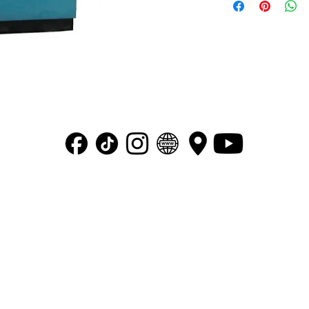
Altura de la mesa: 
M?x. corte a la dere
Capacidad de corte 
Capacidad de corte 
Motor: 7.5 hp, 220v
“ Transformando tus ideas en maquinaria ”
© 2026 SIMCO COMERCIALIZADORA DE MAQUINARIA S.A DE C.V.
Todos los derechos reservados